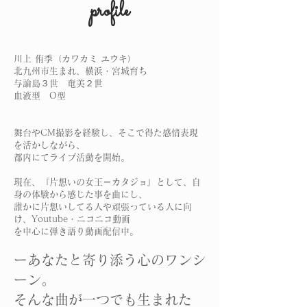
profile
川上 侑季（カワカミ ユウキ）
北九州市生まれ、横浜・宮城育ち
​与論島３世 奄美２世
血液型 O型
舞台やCM撮影を経験し、そこで得た感情表現
を活かしながら、
都内にてライブ活動を開始。
現在、『片想いの女王＝カタジョ』として、自
身の体験から感じた事を曲にし、
誰かに片想いしてる人や頑張っている人に向
け、
Youtube・ニコニコ動画
を
中心に弾き語り動画配信中。
ーあなたと寄り添う心のワンシ
ーン。
そんな曲が一つでも生まれた