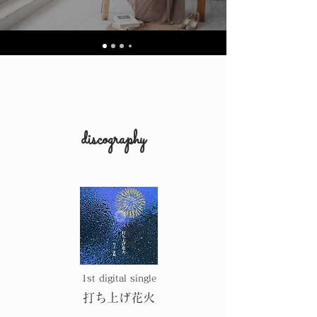
discography
​1st digital single
​打ち上げ花火